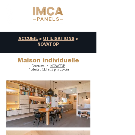
ACCUEIL
>
UTILISATIONS
>
NOVATOP
Maison individuelle
Fournisseur :
NOVATOP
Produits : CLT et
3 plis Epicéa