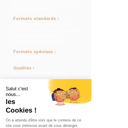
3, 4, 5, 6, 6.5, 9, 12, 15, 18, 21, 24,
27, 30, 35 & 40mm
Formats standards :
1500 x 1500mm, 1525 x 1525mm,
2500/2440 x 1250/1220mm (fil long
et fil travers), 1500/1525 x
3000/3050mm (fil travers)
Formats spéciaux :
À la demande
Qualités :
B/BB, BB/BB, BB/CP & CP/CP
Densité :
640 à 700kg/m3
Collage :
Collage intérieur & collage extérieur
(WBP)
Exemples d'utilisation :