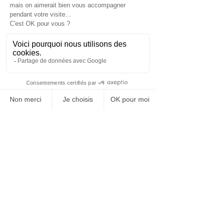
Agencement de magasins, fabrication
de meubles, petits objets décoratifs,
flight cases, enseignes de commerces,
signalisation intérieure et extérieure...
Prestations supplémentaires
:
Découpe simple ou à la machine à
commande numérique, perçage,
rainures & languettes, chanfreins,
vernis, vernis intumescent, lasure,
placage d'essences fines, de papier, de
stratifiés...