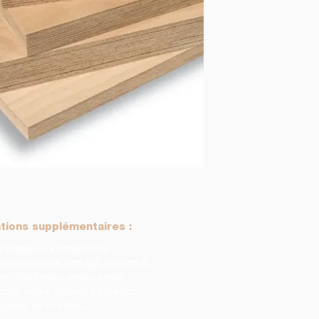
tions supplémentaires :
simple ou à la machine à
e numérique, perçage, rainures &
es, chanfreins, vernis, vernis
ent, lasure, placage d'essences
 papier, de stratifiés...