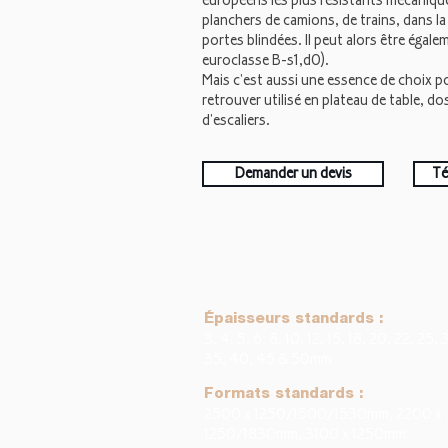
européens les plus résistants mécaniqu
planchers de camions, de trains, dans la
portes blindées. Il peut alors être égal
euroclasse B-s1,d0).
Mais c'est aussi une essence de choix pou
retrouver utilisé en plateau de table, 
d'escaliers.
Demander un devis
Té
Épaisseurs standards :
3, 4, 5, 6, 8, 10, 12, 15, 18, 20, 22, 25, 
35, 40, 45 & 50mm
Formats standards :
2500 x 1250/1500/1530mm, 2200 x
1250/1830mm, 3100 x 1250mm