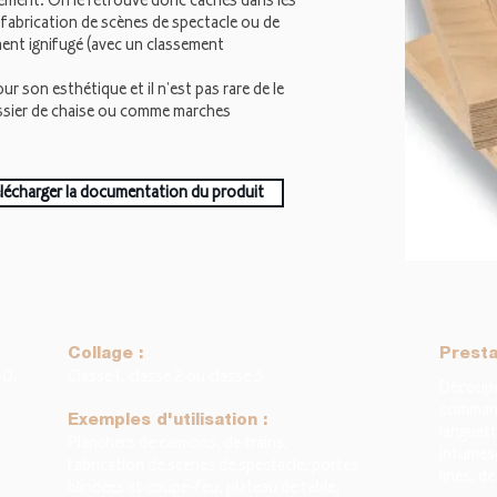
ement. On le retrouve donc cachés dans les
 fabrication de scènes de spectacle ou de
ement ignifugé (avec un classement
r son esthétique et il n'est pas rare de le
dossier de chaise ou comme marches
lécharger la documentation du produit
Collage :
Presta
30,
Classe 1, classe 2 ou classe 3
Découpe 
command
Exemples d'utilisation :
languett
Planchers de camions, de trains,
intumesc
fabrication de scènes de spectacle, portes
fines, de
blindées et coupe-feu, plateau de table,