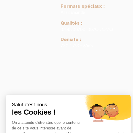
Formats spéciaux :
À la demande
Qualités :
B/BB, BB/BB, BB/CP, CP/CP
Densité :
720 à 790kg/m3