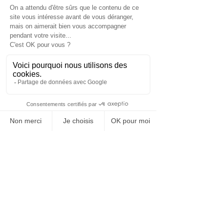
Exemples d'utilisation :
Structure d'habitats de loisirs, tiny
houses, menuiseries intérieures et
extérieures, séparations acoustiques
dans les domaines ferroviaires,
nautiques et aéronautiques...
Prestations supplémentaires
:
Découpe simple ou à la machine à
commande numérique, perçage,
rainures & languettes, chanfreins,
vernis, vernis intumescent, lasure,
placage d'essences fines, de papier, de
stratifiés...